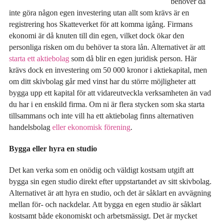
behöver då
inte göra någon egen investering utan allt som krävs är en
registrering hos Skatteverket för att komma igång. Firmans
ekonomi är då knuten till din egen, vilket dock ökar den
personliga risken om du behöver ta stora lån. Alternativet är att
starta ett aktiebolag
som då blir en egen juridisk person. Här
krävs dock en investering om 50 000 kronor i aktiekapital, men
om ditt skivbolag går med vinst har du större möjligheter att
bygga upp ett kapital för att vidareutveckla verksamheten än vad
du har i en enskild firma. Om ni är flera stycken som ska starta
tillsammans och inte vill ha ett aktiebolag finns alternativen
handelsbolag
eller ekonomisk förening
.
Bygga eller hyra en studio
Det kan verka som en onödig och väldigt kostsam utgift att
bygga sin egen studio direkt efter uppstartandet av sitt skivbolag.
Alternativet är att hyra en studio, och det är såklart en avvägning
mellan för- och nackdelar. Att bygga en egen studio är såklart
kostsamt både ekonomiskt och arbetsmässigt. Det är mycket